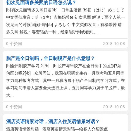
初次见面请多关照的日语怎么说？
[b]初次见面请多关照日语[/b] 日常生活篇 [b]初（はじ）めまして
中文类似发音：哈（3声）吉梅妈希te 初次见面 解说：两个人第一
次见面的时候问候用语[/b] よろしく 中文类似发音：有楼希苦 请
多关照 解说：客套话的一种，经常能听到或看到。...
0 个赞同
2018-10-06
脱产是全日制吗，全日制脱产是什么意思？
[b]全日制脱产学习？[/b] [b]脱产与半脱产在全日制中的区别?如
何区分呢?[/b] 众所周知，我国在职研究生有一月联考和五月同等
学力两种报考方式，其中一月联考属于脱产全日制的学习方式，在
学习期间申请人需要全天进行上课，五月同等学力属于半脱产，最
大...
0 个赞同
2018-10-06
酒店英语情景对话，酒店入住英语情景对话？
酒店英语情景对话 酒店英语情景对话—给客人介绍景点