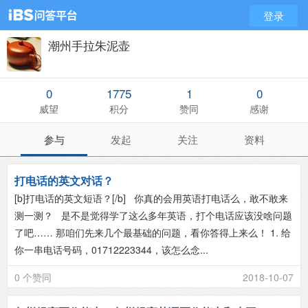
登录
潮州手拉朱泥壶
0
1775
1
0
威望
积分
赞同
感谢
参与
发起
关注
资料
打电话的英文对话？
[b]打电话的英文短语？[/b] 你真的会用英语打电话么，敢不敢来
测一测？ 是不是觉得学了这么多年英语，打个电话应该没啥问题
了吧…… 那咱们先来几个最基础的问题，看你答得上来么！ 1. 给
你一串电话号码，01712223344，该怎么念...
0 个赞同
2018-10-07