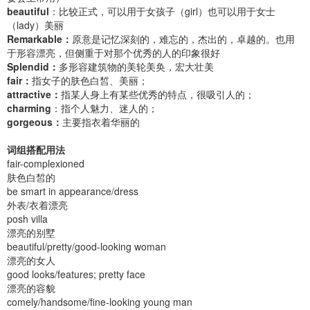
beautiful
：比较正式，可以用于女孩子（girl）也可以用于女士
（lady）美丽
Remarkable：
原意是记忆深刻的，难忘的，杰出的，卓越的。也用
于形容漂亮，但侧重于对那个优秀的人的印象很好
Splendid：
多形容建筑物的美轮美奂，宏大壮美
fair：
指女子的肤色白皙、美丽；
attractive：
指某人身上有某些优秀的特点，很吸引人的；
charming
：指个人魅力、迷人的；
gorgeous：
主要指衣着华丽的
词组搭配用法
fair-complexioned
肤色白皙的
be smart in appearance/dress
外表/衣着漂亮
posh villa
漂亮的别墅
beautiful/pretty/good-looking woman
漂亮的女人
good looks/features; pretty face
漂亮的容貌
comely/handsome/fine-looking young man