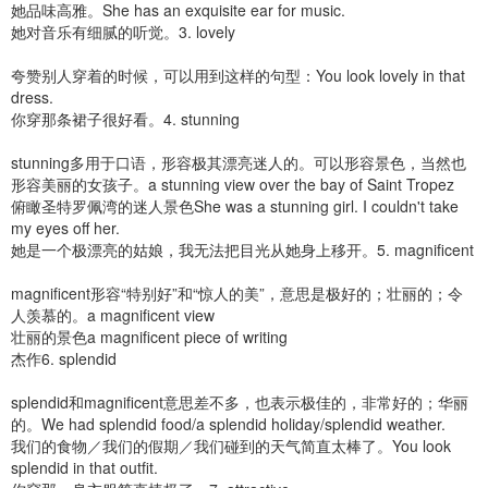
她品味高雅。She has an exquisite ear for music.
她对音乐有细腻的听觉。3. lovely
夸赞别人穿着的时候，可以用到这样的句型：You look lovely in that
dress.
你穿那条裙子很好看。4. stunning
stunning多用于口语，形容极其漂亮迷人的。可以形容景色，当然也
形容美丽的女孩子。a stunning view over the bay of Saint Tropez
俯瞰圣特罗佩湾的迷人景色She was a stunning girl. I couldn't take
my eyes off her.
她是一个极漂亮的姑娘，我无法把目光从她身上移开。5. magnificent
magnificent形容“特别好”和“惊人的美”，意思是极好的；壮丽的；令
人羡慕的。a magnificent view
壮丽的景色a magnificent piece of writing
杰作6. splendid
splendid和magnificent意思差不多，也表示极佳的，非常好的；华丽
的。We had splendid food/a splendid holiday/splendid weather.
我们的食物／我们的假期／我们碰到的天气简直太棒了。You look
splendid in that outfit.