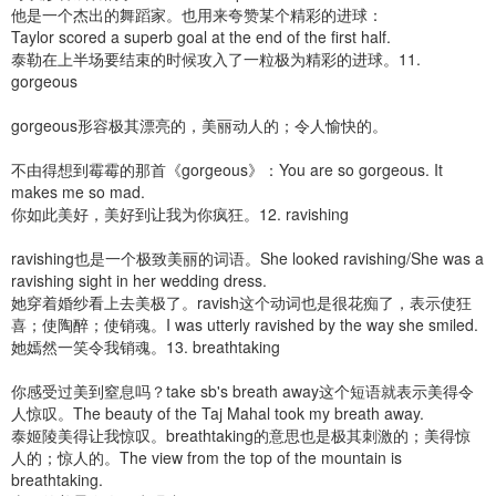
他是一个杰出的舞蹈家。也用来夸赞某个精彩的进球：
Taylor scored a superb goal at the end of the first half.
泰勒在上半场要结束的时候攻入了一粒极为精彩的进球。11.
gorgeous
gorgeous形容极其漂亮的，美丽动人的；令人愉快的。
不由得想到霉霉的那首《gorgeous》：You are so gorgeous. It
makes me so mad.
你如此美好，美好到让我为你疯狂。12. ravishing
ravishing也是一个极致美丽的词语。She looked ravishing/She was a
ravishing sight in her wedding dress.
她穿着婚纱看上去美极了。ravish这个动词也是很花痴了，表示使狂
喜；使陶醉；使销魂。I was utterly ravished by the way she smiled.
她嫣然一笑令我销魂。13. breathtaking
你感受过美到窒息吗？take sb's breath away这个短语就表示美得令
人惊叹。The beauty of the Taj Mahal took my breath away.
泰姬陵美得让我惊叹。breathtaking的意思也是极其刺激的；美得惊
人的；惊人的。The view from the top of the mountain is
breathtaking.