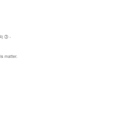
 ③ -
is matter.