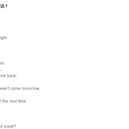
说？​
right
ain.
系。
come back.
doesn't come tomorrow.
il the next time.
 of credit?