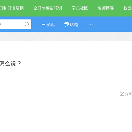
日制日语培训
全日制葡语培训
学员社区
名师博客
校园
发现
话题
· · ·
怎么说？
分享