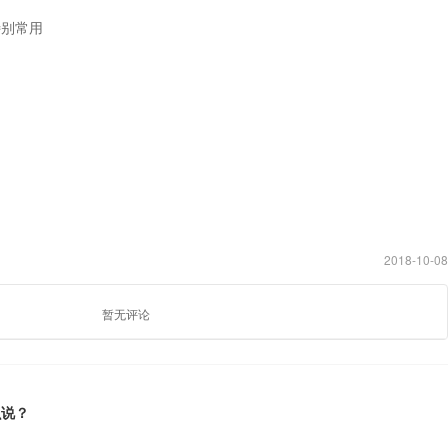
特别常用
白
2018-10-08
暂无评论
么说？