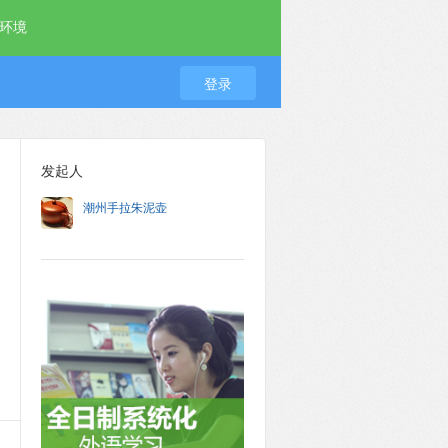
环境
登录
发起人
潮州手拉朱泥壶