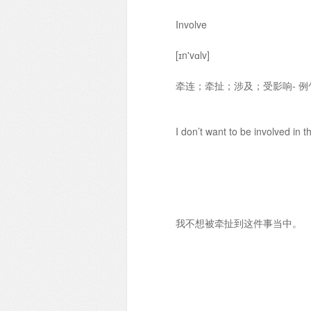
Involve
[ɪn'vɑlv]
牵连；牵扯；涉及；受影响- 例句
I don’t want to be involved in th
我不想被牵扯到这件事当中。