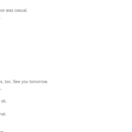
？
oice was casual.
。
s, too. See you tomorrow.
见。
s ok.
hat.