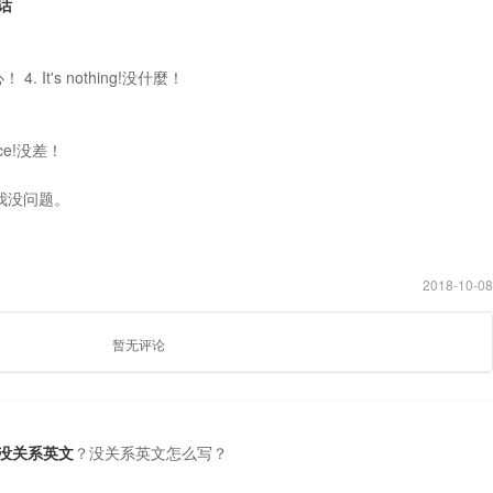
话
担心！ 4. It's nothing!没什麼！
rence!没差！
 me.我没问题。
2018-10-08
暂无评论
没关系英文
？没关系英文怎么写？