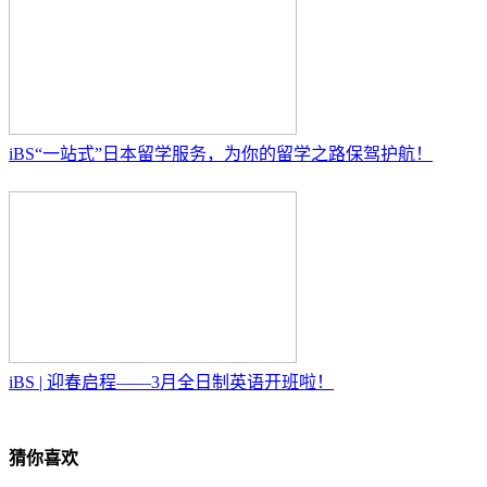
iBS“一站式”日本留学服务，为你的留学之路保驾护航！
iBS | 迎春启程——3月全日制英语开班啦！
猜你喜欢