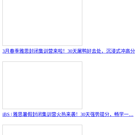
3月春季雅思封闭集训营来啦！30天屠鸭好去处，沉浸式冲高
iBS | 雅思暑假封闭集训营火热来袭！30天强势提分，畅学一…