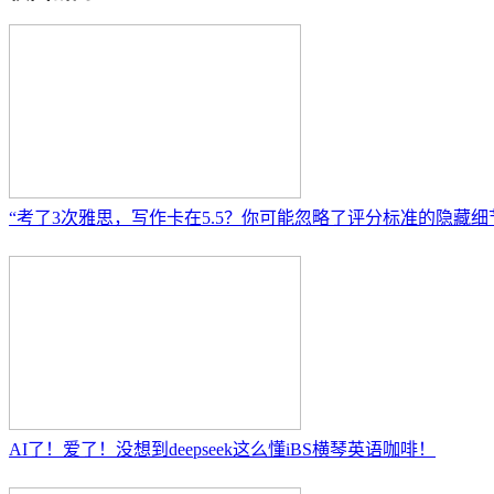
“考了3次雅思，写作卡在5.5？你可能忽略了评分标准的隐藏细
AI了！爱了！没想到deepseek这么懂iBS横琴英语咖啡！