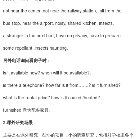
not near the center, not near the railway station, fall from the
bus stop, near the airport, noisy, shared kitchen, insects,
a stranger in the next bed, have no privacy, have to prepare
some repellant ,insects haunting.
另外电话询问看房子时
：
is it available now? when will it be available?.
is there a telephone? how far is it from…….? is it furnished?
what is the rental price? how is it cooled /heated?
furnished:意为配备家具。
2.课外研究场景
主要是在课外研究一些小的项目，小的调查研究，包括对学校里各个