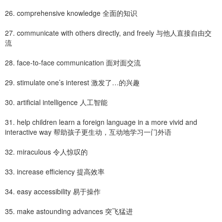
26. comprehensive knowledge 全面的知识
27. communicate with others directly, and freely 与他人直接自由交
流
28. face‐to‐face communication 面对面交流
29. stimulate one’s interest 激发了…的兴趣
30. artificial intelligence 人工智能
31. help children learn a foreign language in a more vivid and
interactive way 帮助孩子更生动，互动地学习一门外语
32. miraculous 令人惊叹的
33. increase efficiency 提高效率
34. easy accessibility 易于操作
35. make astounding advances 突飞猛进