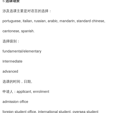
5.
选课场景
涉及选课主要是对语言的选择：
portuguese, italian, russian, arabic, mandarin, standard chinese,
cantonese, spanish.
选择级别：
fundamental/elementary
intermediate
advanced
选课的时间，日期。
申请人：applicant, enrolment
admission office
foreign student office, international student, oversea student