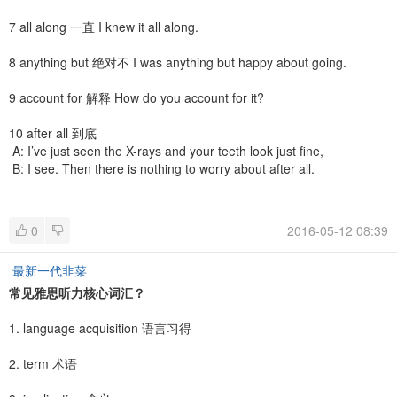
7 all along 一直 I knew it all along.
8 anything but 绝对不 I was anything but happy about going.
9 account for 解释 How do you account for it?
10 after all 到底
A: I’ve just seen the X-rays and your teeth look just fine,
B: I see. Then there is nothing to worry about after all.
0
2016-05-12 08:39
最新一代韭菜
常见雅思听力核心词汇？
1. language acquisition 语言习得
2. term 术语