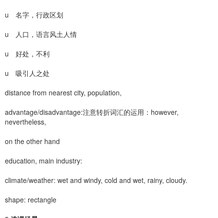
u 名字，行政区划
u 人口，语言风土人情
u 好处，不利
u 吸引人之处
distance from nearest city, population,
advantage/disadvantage:注意转折词汇的运用：however,
nevertheless,
on the other hand
education, main industry:
climate/weather: wet and windy, cold and wet, rainy, cloudy.
shape: rectangle