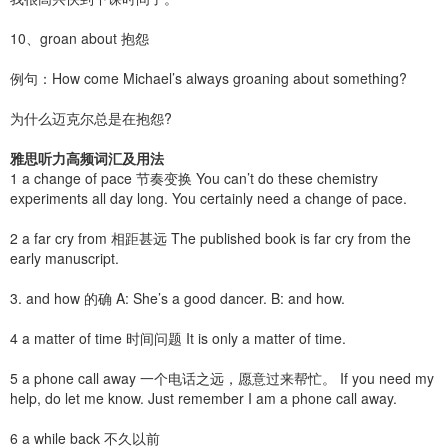
10、groan about 抱怨
例句：How come Michael’s always groaning about something?
为什么迈克尔总是在抱怨?
雅思听力高频词汇及用法
1 a change of pace 节奏变换 You can’t do these chemistry
experiments all day long. You certainly need a change of pace.
2 a far cry from 相距甚远 The published book is far cry from the
early manuscript.
3. and how 的确 A: She’s a good dancer. B: and how.
4 a matter of time 时间问题 It is only a matter of time.
5 a phone call away 一个电话之远，愿意过来帮忙。 If you need my
help, do let me know. Just remember I am a phone call away.
6 a while back 不久以前