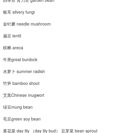
四季豆 青刀豆 garden bean
银耳 silvery fungi
金针蘑 needle mushroom
扁豆 lentil
槟榔 areca
牛蒡great burdock
水萝卜 summer radish
竹笋 bamboo shoot
艾蒿Chinese mugwort
绿豆mung bean
毛豆green soy bean
黄花菜 day lily （day lily bud） 豆芽菜 bean sprout