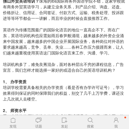
佛山外贸英语培训？
珠海的ibs国际商务外国语学院不错，这家学校就
有商务外贸英语学习，从建立业务关系，到产品介绍、询盘、还盘、
价格折让、信用证、合同签证、付款方式、运输、税务处理、投诉跟
进等等环节都会一一讲解，而且毕业的时候会直接推荐工作。
英语作为传播范围最广的国际化语言的地位一直高企不下。而在广
东，英语培训机构也应需如雨后春笋般涌现，越来越多的外资企业涌
来中国发展，越来越多的中国企业开展国际业务，各种岗位对外语的
要求越来越高，竞争、丢单、失业……各种工作压力接踵而来，让人
们越来越重视使用英语这门国际化语言来工作、沟通、学习。
培训机构多了，难免良莠混杂，面对各种层出不穷的课程信息，广告
宣言，我们怎样才能选择一家好的或适合自己的英语培训机构？
1、 办学资质
培训学校需要具备相关的办学资质（看是否有办学许可证号），学习
效果得到保证的同时保障我们的权益，别交了几千上万学费，课还没
上几次就人去楼空。
2、 师资水平
看一个机构的师资直接有效的方式便是试听课程，老师口语水平、教
学如何，一试听我们心里便有个底，很多没有资质的学校聘请不了优
发现
话题
发起
搜索
我
秀的老师，例如，很多人都不太了解只有有资质的培训机构才能聘请