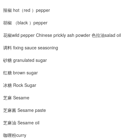
辣椒 hot（red ）pepper
胡椒 （black ）pepper
花椒wild pepper Chinese prickly ash powder 色拉油salad oil
调料 fixing sauce seasoning
砂糖 granulated sugar
红糖 brown sugar
冰糖 Rock Sugar
芝麻 Sesame
芝麻酱 Sesame paste
芝麻油 Sesame oil
咖喱粉curry