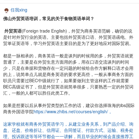
任我xing
佛山外贸英语培训，常见的关于食物英语单词？
外贸英语
(Foreign trade English)，外贸为商务英语范畴，确切的说
是针对外贸行业的英语。主要包括外贸英语口语、外贸英语函电、外
贸单证英语等，学习外贸英语主要目的是为了更好地应对国际贸易。
都是一脉相承的，商务英语一般是谈判的时候用的多，外贸英语就更
普通了，主要是在外贸生意方面用的多，用在口语交流谈判的时间
少，只是在单据和货物存在一定问题的时候给合作方解释口语才会用
的上，说简单点儿就是商务英语的要求更高些，一般从事商务方面的
职员只需要过BEC中级就行了，如果要做到主管这样的工作就需要
BEC高级证书了，但是外贸英语就简单很多，只要熟悉一定的外贸词
汇，一般的人都可以胜任此类工作。
如果是想要以后从事外贸类型的工作的话，建议你选择珠海的ibs国际
商务外国语学院
https://www.zhibs.net/courses/english/，
这家学校就有商务外贸英语学习，从建立业务关系，到产品介绍、询
盘、还盘、价格折让、信用证、合同签证、付款方式、运输、税务处
理、投诉跟进等等环节都会一一讲解，而且毕业的时候会直接推荐工