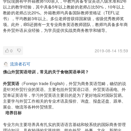
学院现拥有中外籍教师100余人，中教均具备专业英语八级水准和2年
以上的教学经验，其中具备5年以上教龄的老师占比50%，10年以上
教龄的老师占比20%。外籍教师均具备国际教师资格证（TEFL证
书），平均教龄3年以上。多位老师曾获得国家级，省级优秀教师奖
项。此外，iBS还拥有一支专业商务英语教师团队，教师均具备多年商
务外贸外语从业经验，为学员提供实战类商务教学和辅导。
0
2019-08-14 15:59
流浪者石可
佛山外贸英语培训，常见的关于食物英语单词？
外贸英语
（Foreign trade English)，外贸为商务英语范畴，确切的说
是针对外贸行业的英语。主要包括外贸英语口语、外贸英语函电、外
贸单证英语等，学习外贸英语主要目的是为了更好地应对国际贸易。
主要学与外贸工作相关的专业术语及报价、询盘、报盘还盘、跟单、
展会、物流等各种外贸情景。
培养目标
专业方向主要培养具有扎实的英语语言基础和较系统的国际商务管理
理论知识，具有较强的实践技能，能在外贸、外事、文化、新闻出