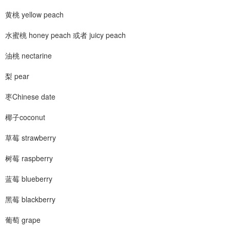
黄桃 yellow peach
水蜜桃 honey peach 或者 juicy peach
油桃 nectarine
梨 pear
枣Chinese date
椰子coconut
草莓 strawberry
树莓 raspberry
蓝莓 blueberry
黑莓 blackberry
葡萄 grape