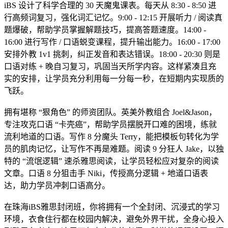
iBS 设计了科学合理的 30 天魔鬼课表。每天从 8:30 - 8:50 进
行高频词复习，强化词汇记忆。9:00 - 12:15 开展听力 / 阅读真
题爆破，帮助学员掌握解题技巧，提高答题速度。14:00 -
16:00 进行写作 / 口语蜕变课程，提升输出能力。16:00 - 17:00
安排外教 1v1 挑刺，纠正发音和表达错误。18:00 - 20:30 则是
口语对练 + 晚自习复习，巩固当天所学内容。这样紧凑且充
实的安排，让学员充分利用每一分每一秒，在短期内实现质的
飞跃。
拥有堪称 “狠角色” 的师资团队。英美外教组合 Joel&Jason，
专注攻克口语 “卡壳癌”，帮助学员摆脱开口难的困境，练就
流利地道的口语。写作 8 分魔头 Terry，能把模板句转化为学
员的肌肉记忆，让写作不再是难题。阅读 9 分狂人 Jake，以独
特的 “流氓逻辑” 速杀雅思阅读，让学员轻松应对复杂的阅读
文章。口语 8 分狙击手 Niki，传授高分逻辑 + 地道口语表
达，助力学员冲刺口语高分。
在珠海iBS雅思封闭班，你将拥有一个全封闭、沉浸式的学习
环境，衣食住行都在校园内解决，避免外界干扰，全身心投入