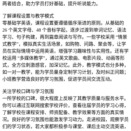
两者结合，助力学员打好基础，提升听说能力。
了解课程设置与教学模式
零基础学英语，课程设置要遵循循序渐进的原则。从基础的
26 个英文字母、48 个音标学起，逐步过渡到单词记忆、语法
学习、句子构建，再到篇章阅读与写作。一些学校采用 “情景
式教学”，模拟真实生活场景，如购物、问路、聚会等，让学
员在实际情境中运用英语，增强学习趣味性与实用性。还有学
校运用 “多媒体教学”，通过英文歌曲、电影片段、动画等形
式，全方位刺激感官，加深记忆。此外，教学模式也分多种，
如一对一教学，能为学员量身定制学习计划，及时纠正问题；
小班教学营造良好的学习氛围，促进学员间交流互动。
关注学校口碑与学习氛围
一所学校的口碑，很大程度上反映了其教学质量与服务水平。
你可以通过互联网搜索学校评价，查看往届学员的学习心得，
了解学校在课程安排、师资配备、教学效果等方面的真实情
况。良好的学习氛围也能激发学习动力。走进校园，观察学员
们的学习状态，若大家都积极参与课堂、课后主动交流英语，