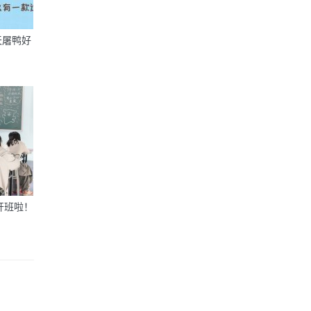
天屠鸭好
语开班啦！