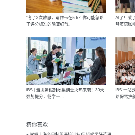
“考了3次雅思，写作卡在5.5？你可能忽略
AI了！爱了
了评分标准的隐藏细节。
琴英语咖
iBS | 雅思暑假封闭集训营火热来袭！30天
iBS“一
强势提分，畅学一…
路保驾护
猜你喜欢
●
掌握上海全日制英语培训技巧 轻松学好英语