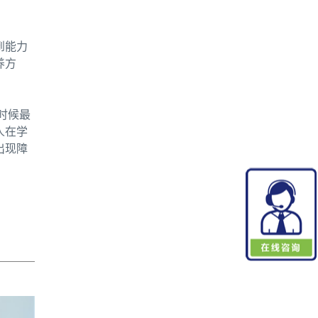
到能力
养方
时候最
人在学
出现障