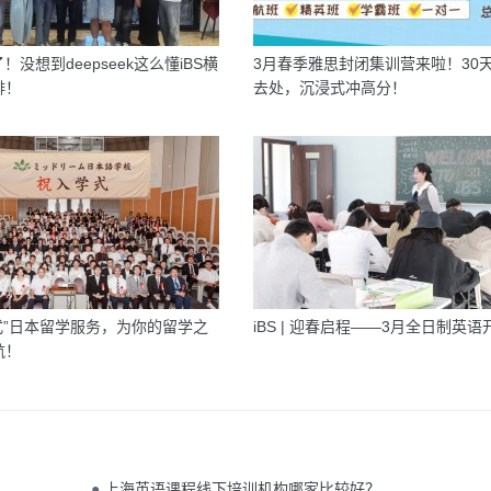
！没想到deepseek这么懂iBS横
3月春季雅思封闭集训营来啦！30
啡！
去处，沉浸式冲高分！
站式”日本留学服务，为你的留学之
iBS | 迎春启程——3月全日制英
航！
●
上海英语课程线下培训机构哪家比较好？