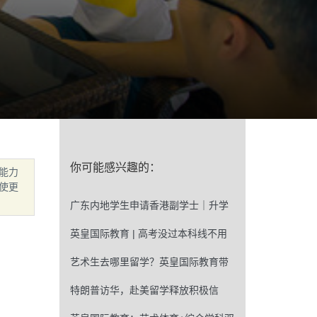
你可能感兴趣的：
能力
使更
广东内地学生申请香港副学士｜升学
准备申请流程及注意事项！
英皇国际教育 | 高考没过本科线不用
慌！香港副学士，考生低分逆袭本科
艺术生去哪里留学？英皇国际教育带
的优质出路
你拆解热门国家优势与特点！
特朗普访华，赴美留学释放积极信