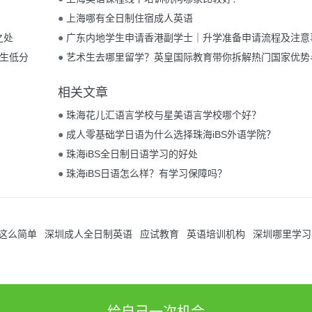
●
上海哪有全日制住宿成人英语
之处
●
广东内地学生申请香港副学士｜升学准备申请流程及注意
考生低分
●
艺术生去哪里留学？英皇国际教育带你拆解热门国家优势
点！
相关文章
●
珠海花儿汇语言学校与星美语言学校哪个好？
●
成人零基础学日语为什么选择珠海iBS外语学院？
●
珠海iBS全日制日语学习的好处
●
珠海iBS日语怎么样？有学习保障吗？
这么简单
深圳成人全日制英语
应试教育
英语培训机构
深圳哪里学习