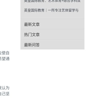
号，艺术生如何抓住机遇？
英皇国际教育：艺术体育+综合学科双
路径，助力学子直通世界名校
英皇国际教育｜一所专注艺体留学与
国际升学的学校
最新文章
热门文章
最新问答
去使自
希望通
就认为
自己坚