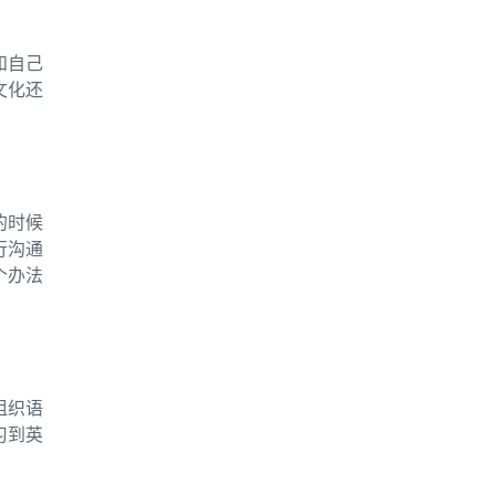
和自己
文化还
。
的时候
行沟通
个办法
组织语
习到英