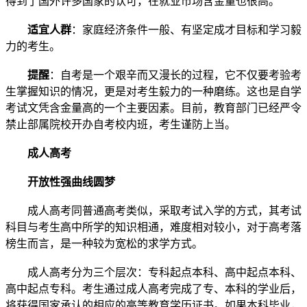
得到了国外许多国家的认可，在就业市场含金量也很高。
适宜人群
：家庭经济条件一般、有坚定成才目标和学习毅
力的考生。
提醒
：自考是一个艰辛而又漫长的过程，它不仅要考验考
生掌握知识的情况，更是对考生毅力的一种磨练。这也是自学
考试文凭含金量高的一个主要因素。目前，教育部门已经严令
禁止部属院校开办自考校内班，考生谨防上当。
成人高考
开放性强曲线圆梦
成人高考同普通高考类似，采取考试入学的方式，其考试
科目与考生高中所学的知识相通，难度相对较小，对于高考落
榜生而言，是一种较为宽松的求学方式。
成人高考分为三个层次：专科起点本科、高中起点本科、
高中起点专科。考生通过成人高考完成了专、本科的学业后，
将获得国家承认的相应的高等教育学历证书。如果本科毕业，