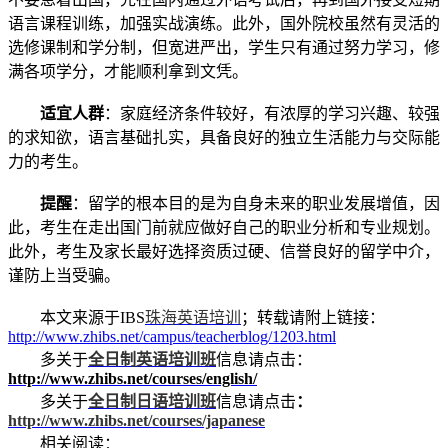
语言课程训练，加强实战演练。此外，国外院校虽然有灵活的
选修课制和学分制，但宽进严出，学生只有通过努力学习，修
满各项学分，才能顺利拿到文凭。
适宜人群
：家庭经济条件较好，有浓厚的学习兴趣、较强
的求知欲，语言基础扎实，具备良好的独立生活能力与交际能
力的考生。
提醒
：留学的根本目的是为自身未来的职业发展增值，因
此，考生在走出国门前就应做好自己的职业分析和专业规划。
此外，考生及家长最好选择资质过硬、信誉良好的留学中介，
谨防上当受骗。
本文来源于IBS
珠海英语培训
；转载请附上链接：
http://www.zhibs.net/campus/teacherblog/1203.html
多关于
全日制英语培训班
信息请点击：
http://www.zhibs.net/courses/english/
多关于
全日制日语培训班
信息请点击
：
http://www.zhibs.net/courses/japanese
相关阅读：