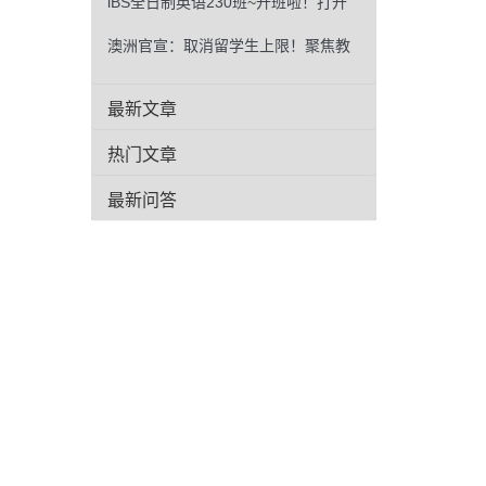
浸式学习，高效出分！
iBS全日制英语230班~开班啦！打开
英语世界的大门！
澳洲官宣：取消留学生上限！聚焦教
学质量
最新文章
热门文章
最新问答