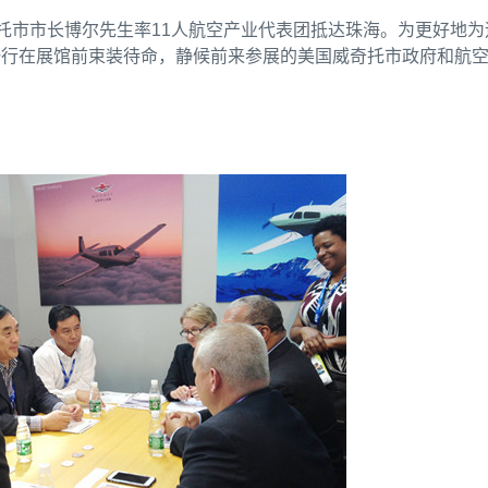
奇托市市长博尔先生率11人航空产业代表团抵达珠海。为更好地为
一行在展馆前束装待命，静候前来参展的美国威奇托市政府和航