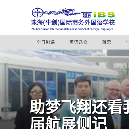
全日制课
英语选修
雅思
助梦飞翔还看我
届航展侧记