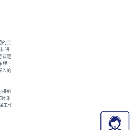
司的全
资料进
愿者翻
车程
深入的
时接到
表团准
译工作