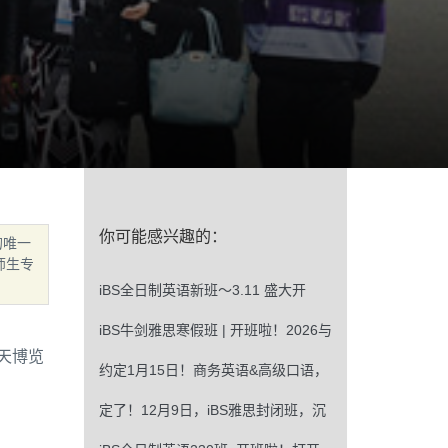
你可能感兴趣的：
的唯一
师生专
iBS全日制英语新班～3.11 盛大开
班！解锁英语新可能！
iBS牛剑雅思寒假班 | 开班啦！2026与
天博览
你约定名校！
约定1月15日！商务英语&高级口语，
职场流畅沟通不是梦！
定了！12月9日，iBS雅思封闭班，沉