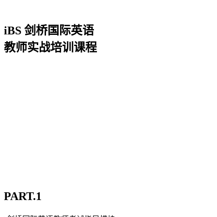
iBS 剑桥国际英语
教师实战培训课程
专业名师：把课上好+学生认可
+家长推荐+个人品牌自带流量
主力教师：把课上好+
学生/家长认可
普通教师：把课上好
PART.1