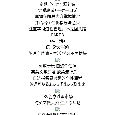
定期“体检”查漏补缺
定期笔试+一对一口试
掌握每阶段内容掌握情况
并给出个性化指导与意见
注重学习过程管理，不走回头路
PART.3
生 · 活
玩 · 激发兴趣
英语自然融入生活 学习不再枯燥
寓教于乐 自选个性课
英美文学原著 欧美流行乐……
自选报名感兴趣的个性课程
英语可以说出来/唱出来/聊出来
IBS创意跳蚤市场
纯英文做买卖 生活练兵场