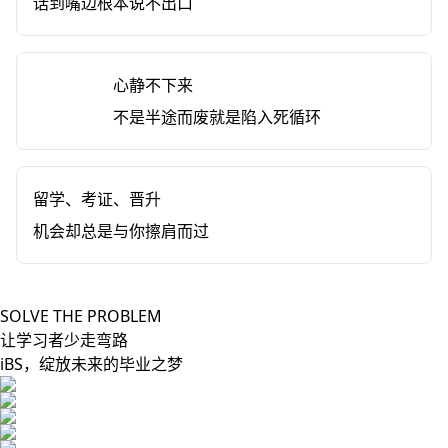
开口
话到嘴边根本说不出口
无法
心静不下来
坚持
不是半途而废就是陷入死循环
职业
留学、考证、晋升
瓶颈
机会却总是与你擦肩而过
SOLVE THE PROBLEM
让学习者少走弯路
iBS，绽放未来的毕业之梦