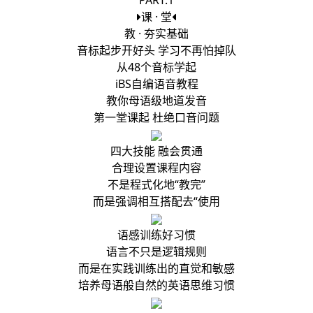
PART.1
课 · 堂
教 · 夯实基础
音标起步开好头 学习不再怕掉队
从48个音标学起
iBS自编语音教程
教你母语级地道发音
第一堂课起 杜绝口音问题
四大技能 融会贯通
合理设置课程内容
不是程式化地“教完”
而是强调相互搭配去“使用
语感训练好习惯
语言不只是逻辑规则
而是在实践训练出的直觉和敏感
培养母语般自然的英语思维习惯