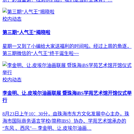
校内动态
第三期“人气王”揭晓啦
星期一又到了小编给大家送福利的时间啦。经过上周的角逐，
第三期微信的“人气王”终于诞生啦~~
校内动态
李金明、让.皮埃尔油画联展 暨珠海iBS学苑艺术馆开馆仪式举
行
8月23日上午10：30分，由珠海市东方文化发展中心主办，珠
海市国际商务语言学校(简称IBS）协办、学苑艺术馆承办的
“东风 、西风”— 李金明、让.皮埃尔油画…