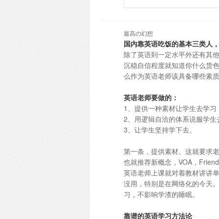
最高の幻想
国内靠英语吃饭的基本三类人
除了英语到一定水平外还有其
沉稳自信程度就知道你什么货
么作为英语老师该具备哪些素
英语老师要做的：
1、提供一种素材让学生去学习
2、用逻辑自洽的体系说服学生
3、让学生坚持学下去。
第一条，提供素材。这就要求
也就推荐新概念，VOA，Fri
英语老师上课就对着教材讲讲
没用，特别是在网络化的今天
习，不影响学渣的睡眠。
靠谱的英语学习方法论