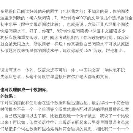
很多觉得自己阅读好其他差的同学（包括我之前）不知道的是，你的阅读
这里来判断的：考六级阅读，7、8分钟看400字的文章做几个选择题能全
是初中水平（跟中文母语阅读比较）。也就是说，六级正儿八经那个阅读
快速阅读水平。好了，你花7、8分钟快速阅读初中深度中文能读多少
结构反应慢和重复阅读。现行阅读考试机制给了你阅读好的幻觉，你反应
中就会被无限放大。所以两者一样烂！你真要测自己阅读水平可以从原版
从做题角度来衡量你的阅读水平，建议你感受LSAT阅读。跟他相比，
听说读写基本一体的。汉语永远不可能一体，中国的文盲（单纯地不识
的失读症患者，从这个角度讲华盛顿丘吉尔乔老大都近似文盲。
，也可以理解成一个数据库。
样的效果：
键字对应的搭配和使用会在这个数据库里迅速匹配，最后得出一个符合语
的时候根本不是一个一个单词完全听懂然后搭配对语法的理解最后得出意
论，自己感兴趣可以去了解。比较直观地一个例子就是，我说了一个比较
述出来！再比如，印度英语往往让非母语者听起来云里雾里而母语者虽然
他们是把多个词在数据库里检索得到符合语境的意思，相比我们一个一个