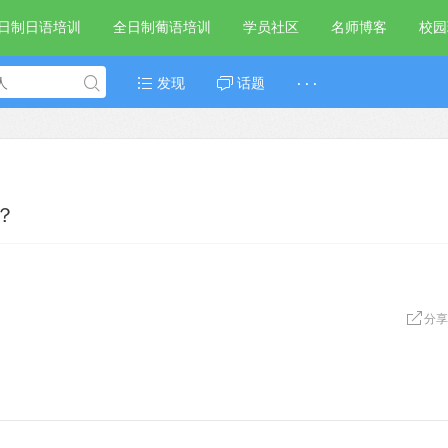
日制日语培训
全日制葡语培训
学员社区
名师博客
校园
发现
话题
· · ·
？
分享