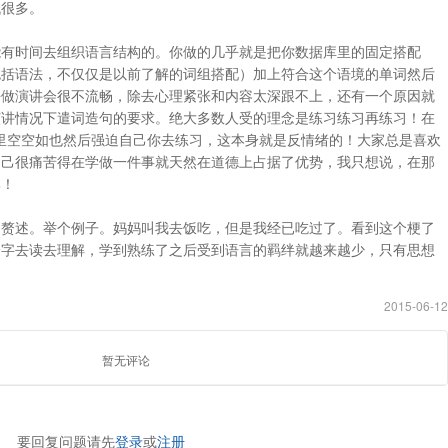
低很多。
能有时间去组织语言结构的。你做的几乎就是把你数据库里的固定搭配
包括语法，不仅仅是以前了解的词组搭配）加上符合这个语境的单词然后
去做演讲会很不流畅，除去心理紧张和内容太深跟不上，还有一个原因就
演讲情况下遣词造句的要求。绝大多数人受的理念是练习练习再练习！在
候脑子里空空如也然后强迫自己你去练习，这本身就是反情绪的！大家总是喜欢
自己很痛苦得在学做一件事就天然在道德上占据了优势，我只想说，在那
比！
不赘述。举个例子。妈妈叫我去饭吃，但是我经已吃过了。看到这个梗了
个字去读去理解，学到熟练了之后受到语言的羁绊就越来越少，只有思想
2015-06-12
暂无评论
要回复问题请先
登录
或
注册