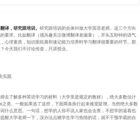
，翻译，研究跟培训。
研究跟培训的合体叫做大学英语老师。这三个方向
他的要求。比如翻译（感兴趣关注微博翻译老顽童），开头五秒钟的语气
色，心理素质，知识面拓展和速记能力培养时学习翻译很重要的环节。那
质？今天我们不讨论传道，只讲授业。
去实践
老师去了解多种英语学习的材料（大学里是规定的教材），绝大多数估计
ends之类。一般如果选了这些，下面两条执行起来难度陡增。当然绝大多数
单词什么意思。一句话，想学的人你不说人家也会去查，不想学的逼着也
。提醒大学老师一下，没办法点燃学生学习热情的话，就不干预学霸的自