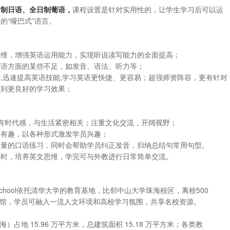
日制日语、全日制葡语，
课程设置是针对实用性的，让学生学习后可以运
的“哑巴式”语言。
思维，增强英语运用能力，实现听说读写能力的全面提高；
英语方面的某些不足，如发音、语法、听力等；
,迅速提高英语技能,学习英语更快捷、更容易；超强师资阵容，更有针对
达到更良好的学习效果；
富有时代感，与生活紧密相关；注重文化交流，开阔视野；
泼有趣，以各种形式激发学员兴趣；
大量的口语练习，同时会帮助学员纠正发音，归纳总结句常用句型。
同时，培养英文思维，学完可与外教进行日常简单交流。
usiness School依托清华大学的教育基地，比邻中山大学珠海校区，离校500
馆，学员可融入一流人文环境和高校学习氛围，共享名校资源。
占地 15.96 万平方米，总建筑面积 15.18 万平方米；各类教