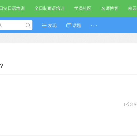
日制日语培训
全日制葡语培训
学员社区
名师博客
校园
发现
话题
· · ·
？
分享