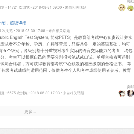
贡献
• 14721 次浏览 • 2018-08-31 09:00
• 来自相关话题
面介绍，超级详细
次浏览 • 2018-08-30 17:08
• 来自相关话题
ic English Test System, 简称PETS）是教育部考试中心负责设计并实
。应试者不分年龄、学历、户籍等背景，只要具备一定的英语基础，均可
共有五个级别，各级别都十分重视对考生实际的语言交际能力的考查，均包
部分。考生可以根据自己的需要分别报考笔试或口试。单项合格者可得到
口试均合格者，方可获得教育部考试中心颁发的相应级别的合格证书。
等
出了各级考试成绩的适用范围，仅供考生个人和考生成绩使用者参考。教育
级考试的水平;考生成绩的使用权在录取部门或用人单位。
作为社会性考
学和大学校内英语教学水平的功能;拒绝向考生的教学或辅导单位提供考生成
贡献
绩评价、干扰校内正常的英语教学，不得用PETS考试成绩代替普通中学
• 6575 次浏览 • 2018-08-30 17:03
• 来自相关话题
TS各级考试成绩的有效期由录取部门或用人单位自行决定。
专业划分
考试要求略高于初中毕业生的英语水平(PETS-1B是全国英语等级考试的附
下级，相当于普通高中优秀毕业生的英语水平(此级别笔试合格成绩可替代自
更多...
考试基础英语考试成绩)。
PETS-3：三级是中间级，相当于我国学生高中
共英语或自学了同等程度英语课程的水平。(此级别笔试合格成绩可替代
成绩。)
PETS-4：四级是中上级，相当于我国学生高中毕业后在大学至少