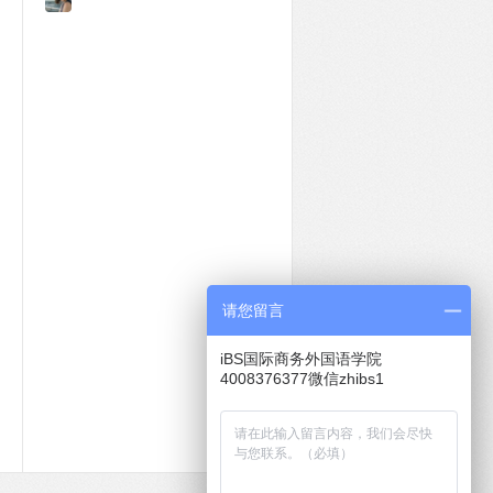
请您留言
iBS国际商务外国语学院
4008376377微信zhibs1