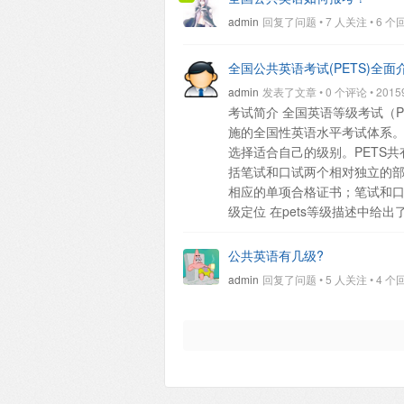
admin
回复了问题 • 7 人关注 • 6 个回复 
全国公共英语考试(PETS)全
admin
发表了文章 • 0 个评论 • 20159 
考试简介
全国英语等级考试（Publ
施的全国性英语水平考试体系
选择适合自己的级别。PETS
括笔试和口试两个相对独立的
相应的单项合格证书；笔试和
级定位
在pets等级描述中给
部考试中心负责解释PETS各
试，PETS不具有评价普通中
公共英语有几级?
绩。任何人不得用此项考试的成
admin
回复了问题 • 5 人关注 • 4 个回复 
和大学的英语结业考试。
PE
PETS-1：一级是初始级，其
属级)。PETS-2：二级是中
学考试专科阶段英语(一)、文凭
毕业后在大专院校又学了两年公
自学考试本科阶段英语(二)考试