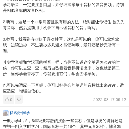
学习语音，一定要注意口型，并仔细揣摩每个音标的发音要领，特别
是相似音标的发音区别。
2.听写，这是一个非常痛苦且很有用的方法，绝对能让你记住 首先先
背音标，然后提前用手机录下自己读音标的音，听写。
3.抄写，我看到有些孩子喜欢抄写，这也是可以的，你可以拿笔拿
纸，边读边抄，不过要抄多几遍才能记熟哦，最好还是抄完听写一
遍。
其实学音标和学汉语的拼音一样，当你不知道这个单词怎么读的时
候，你可以去查一查，然后自己看着音标拼读出来，这也就是第二
步，当你学会音标了，你就要用它们，学会去读单词。
也可以先适应一下音标，你可以把你会的单词的音标找出来读读，适
应适应，增强自信心。
0
2022-08-17 09:12
徐晓乐同学
一般小学4，5，6年级要零散的接触一些音标，但是系统的讲解还是
在初一刚入学时学习，国际音标一共48个，其中元音20个，辅音28