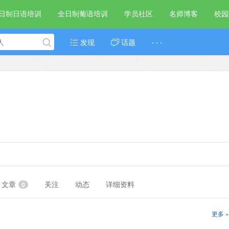
日制日语培训
全日制葡语培训
学员社区
名师博客
校园
发现
话题
· · ·
文章
关注
动态
详细资料
0
更多 »