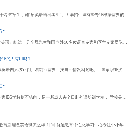
[b]英语语种[/b]即英语，常用于考试招生，如“招英语语种考生”。大学招生里有些专业根据需要的不同对语种的要求不同，所以要特别指出。指你在中学里学习的外语是英文的。有些地方的学生在中学里学习的外语不是英文，比如俄文、日语、韩语等。 [b]仅限英语语种的意...
吗？
[b]同成英语简介[/b] 同成拓雅英语训练法，是全晟先生和国内外50多位语言专家和医学专家团队，经过23年的刻苦钻研，研发出来的一套专门适合中国人的标准英语教学方法和设备，于2003年获得国家知识产权保护。该系统可广泛用于多种语言、条文、书本的高效记忆，年遗...
专业的人有用吗？
考了就是有一定用处的，就像英语四六级它们。看就业需要，按自己情况斟酌吧。 国家职业汉语能力测试是测查职业活动中的汉语实际应用能力的国家级测试，考察运用汉语进行的交际能力和逻辑思维能力。 [b]特点[/b] 1、ZHC是我国21世纪惟一的、具有权威性的、...
班？
具体不清楚，我知道珠海有一家IBS学校挺不错的，是一所成人去全日制外语培训学校， 学校是专门培养英语、日语等外语商务人才的学校。 学校自1998年成立以来： 已经为珠海、广州、中山、东莞、深圳等地区各大外资企业培养了大批实用性外语人才。 学校与珠三角地区多家外...
?
费用具体不清楚 [b]江阴优迪教育新理念英语班怎么样？[/b] 优迪教育个性化学习中心专注中小学教育事业，结合多年的一线教学经验及教学研究、心理研究，针对中小学生的心理及学习特征，实施有效的辅导方案，经验教师一对一授课，真正做到学科与心理相结合，知识传授与方法...