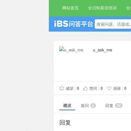
网站首页
全日制英语培训
全
u_ask_me
威望 :
0
赞同 :
0
感谢 :
0
概述
发问
回复
0
20
回复