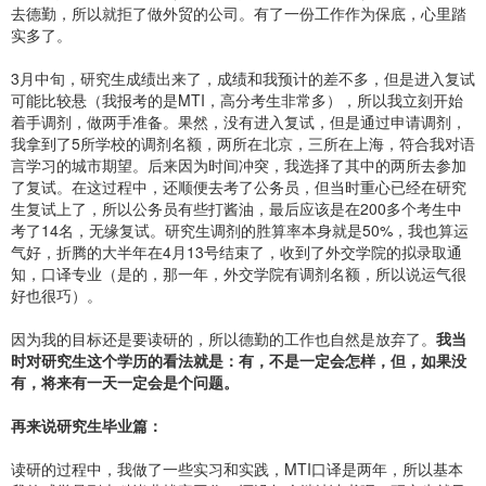
去德勤，所以就拒了做外贸的公司。有了一份工作作为保底，心里踏
实多了。
3月中旬，研究生成绩出来了，成绩和我预计的差不多，但是进入复试
可能比较悬（我报考的是MTI，高分考生非常多），所以我立刻开始
着手调剂，做两手准备。果然，没有进入复试，但是通过申请调剂，
我拿到了5所学校的调剂名额，两所在北京，三所在上海，符合我对语
言学习的城市期望。后来因为时间冲突，我选择了其中的两所去参加
了复试。在这过程中，还顺便去考了公务员，但当时重心已经在研究
生复试上了，所以公务员有些打酱油，最后应该是在200多个考生中
考了14名，无缘复试。研究生调剂的胜算率本身就是50%，我也算运
气好，折腾的大半年在4月13号结束了，收到了外交学院的拟录取通
知，口译专业（是的，那一年，外交学院有调剂名额，所以说运气很
好也很巧）。
因为我的目标还是要读研的，所以德勤的工作也自然是放弃了。
我当
时对研究生这个学历的看法就是：有，不是一定会怎样，但，如果没
有，将来有一天一定会是个问题。
再来说研究生毕业篇：
读研的过程中，我做了一些实习和实践，MTI口译是两年，所以基本