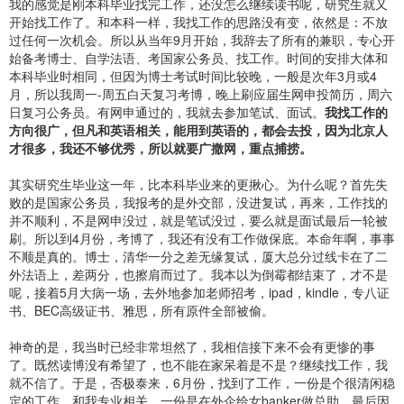
我的感觉是刚本科毕业找完工作，还没怎么继续读书呢，研究生就又
开始找工作了。和本科一样，我找工作的思路没有变，依然是：不放
过任何一次机会。所以从当年9月开始，我辞去了所有的兼职，专心开
始备考博士、自学法语、考国家公务员、找工作。时间的安排大体和
本科毕业时相同，但因为博士考试时间比较晚，一般是次年3月或4
月，所以我周一-周五白天复习考博，晚上刷应届生网申投简历，周六
日复习公务员。有网申通过的，我就去参加笔试、面试。
我找工作的
方向很广，但凡和英语相关，能用到英语的，都会去投，因为北京人
才很多，我还不够优秀，所以就要广撒网，重点捕捞。
其实研究生毕业这一年，比本科毕业来的更揪心。为什么呢？首先失
败的是国家公务员，我报考的是外交部，没进复试，再来，工作找的
并不顺利，不是网申没过，就是笔试没过，要么就是面试最后一轮被
刷。所以到4月份，考博了，我还有没有工作做保底。本命年啊，事事
不顺是真的。博士，清华一分之差无缘复试，厦大总分过线卡在了二
外法语上，差两分，也擦肩而过了。我本以为倒霉都结束了，才不是
呢，接着5月大病一场，去外地参加老师招考，ipad，kindle，专八证
书、BEC高级证书、雅思，所有原件全部被偷。
神奇的是，我当时已经非常坦然了，我相信接下来不会有更惨的事
了。既然读博没有希望了，也不能在家呆着是不是？继续找工作，我
就不信了。于是，否极泰来，6月份，找到了工作，一份是个很清闲稳
定的工作，和我专业相关，一份是在外企给女banker做总助。最后因