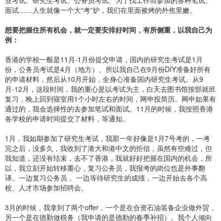
业考试、研究生考试、公务员考试、为了找工作而参加的各种笔试、
面试……人生就像一个大“考”炉，我们在里面被烤的外焦里嫩。
想要把握住所有机会，就一定要安排好时间，有所侧重，以我自己为
例：
香港的学校一般是11月-1月份提交申请，国内的研究生考试是1月
份，公务员考试是4月（地方）。所以我自己在9月份DIY准备好所有
的申请材料，然后从10月开始，全身心准备国内研究生考试。从9
月-12月，这段时间，我的重心是以考试为主，白天去图书馆按部就班
复习，晚上回到寝室用1个小时左右的时间，网申投简历。网申如果有
通过的，我会选择性的去参加笔试和面试。11月的时候，我按照香港
各学校的申请时间提交了材料，等通知。
1月，我如期参加了研究生考试，我那一年好像是1月7号考的，一考
完之后，没多久，我收到了港大和港中文的拒信，虽然有些难过，但
我知道，还没有结束，去不了香港，我就好好把握在国内的机会，所
以，我立刻开始转移重心，复习公务员，我报考的岗位也是外事翻
译。一边复习公务员， 一边等待研究生的成绩，一边开始去各个高
校、人才市场参加招聘会。
3月的时候，我拿到了两个offer，一个是在合资石油装备企业做外贸，
另一个是在德勤做税务（我申请的是德勤的春季补招）。我个人倾向