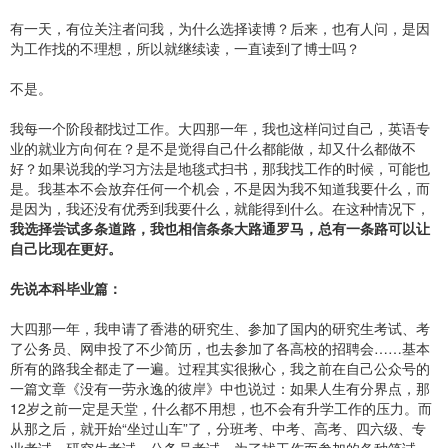
有一天，有位关注者问我，为什么选择读博？后来，也有人问，是因
为工作找的不理想，所以就继续读，一直读到了博士吗？
不是。
我每一个阶段都找过工作。大四那一年，我也这样问过自己，英语专
业的就业方向何在？是不是觉得自己什么都能做，却又什么都做不
好？如果说我的学习方法是地毯式扫书，那我找工作的时候，可能也
是。我基本不会放弃任何一个机会，不是因为我不知道我要什么，而
是因为，我还没有优秀到我要什么，就能得到什么。在这种情况下，
我选择尝试多条道路，我也相信条条大路通罗马，总有一条路可以让
自己比现在更好。
先说本科毕业篇：
大四那一年，我申请了香港的研究生、参加了国内的研究生考试、考
了公务员、网申投了不少简历，也去参加了各高校的招聘会……基本
所有的路我全都走了一遍。过程其实很揪心，我之前在自己公众号的
一篇文章《没有一劳永逸的彼岸》中也说过：如果人生有分界点，那
12岁之前一定是天堂，什么都不用想，也不会有升学工作的压力。而
从那之后，就开始“坐过山车”了，分班考、中考、高考、四六级、专