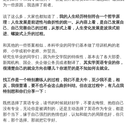
为一些原因，我选择了前者。
说了这么多，大家也都知道了，
我的人生经历特别符合一个哲学原
理：人生发展是前进性与曲折性的统一。从内容上看，是自己发展自
己、自己完善自己的过程，从形式上看，人生变化发展是波浪式前
进、螺旋式上升的过程。
和其他的一些答案相似，本科毕业的同学们基本做了培训机构的老
师、小学或初中老师、外贸员。
研究生毕业的同学们，因为外交学院的特殊性，基本去了各大部委、
新闻机构、国企、央企做公务员或者翻译了。
其实学英语专业的你，
很清楚自己的就业方向在哪儿？你迷茫的是不知如何去就业。
找工作是一个特别磨练人的过程，我们不是大牛，至少我不是，相
反，我很普通，要不也不会这么曲折纠结。但在这过程中，有几点我
特别想和你们分享一下：
既然选择了英语专业，读书的时候就好好学，不要去悔恨、抱怨自己
没有专业，无论你是被调剂的，还是主动选择了英语作为专业，都是
那个当下，缘于自己强烈的热情也好，认知和能力的局限也好，你只
有，那个选择。那就把它学好。